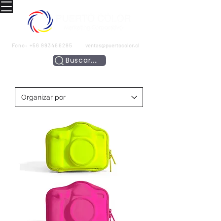
Fono:
+56 993466295
ventas@puertocolor.cl
Buscar....