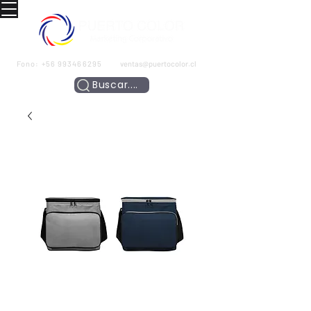
Fono:
+56 993466295
ventas@puertocolor.cl
Buscar....