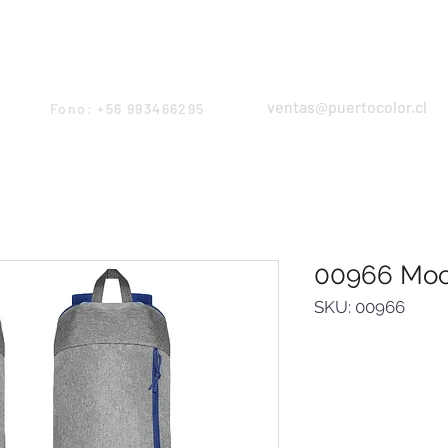
Products
Servicios
Proyectos
Equipo
ventas@puertocolor.cl
Fono: +56 993466295
00966 Moc
SKU: 00966