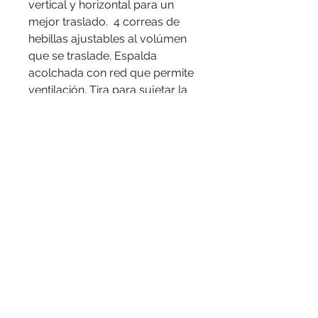
vertical y horizontal para un
mejor traslado. 4 correas de
hebillas ajustables al volúmen
que se traslade. Espalda
acolchada con red que permite
ventilación. Tira para sujetar la
mochila en la manija extensible
de un equipaje de mano.
Correas acolchadas. Tiradores
de cierre plásticos.
Medidas
: 32 x 46 x 20 cm.
Capacidad
: 20 litros.
Materiales
: PolIéster 300D
bicolor. Interior forrado en 210D.