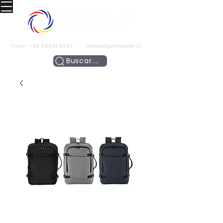
Fono:
+56 993466295
ventas@puertocolor.cl
Buscar....