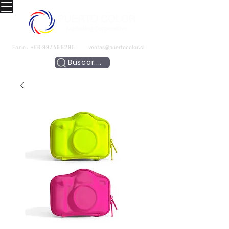
Fono:
+56 993466295
ventas@puertocolor.cl
Buscar....