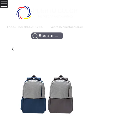
Fono:
+56 993466295
ventas@puertocolor.cl
Buscar....