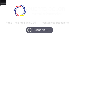
Fono:
+56 993466295
ventas@puertocolor.cl
Buscar....
GORROS - BUFANDAS
POLERAS - CHAQUETAS