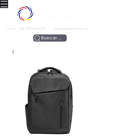
Fono:
+56 993466295
ventas@puertocolor.cl
Buscar....