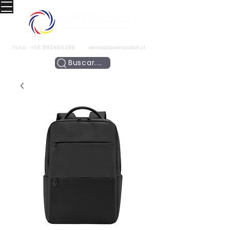
Fono:
+56 993466295
ventas@puertocolor.cl
Buscar....