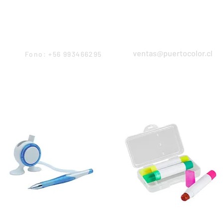
Products
Servicios
Proyectos
Equipo
ventas@puertocolor.cl
Fono: +56 993466295