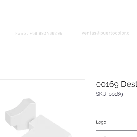
Products
Servicios
Proyectos
Equipo
ventas@puertocolor.cl
Fono: +56 993466295
00169 Des
SKU: 00169
Logo
Serigrafía.