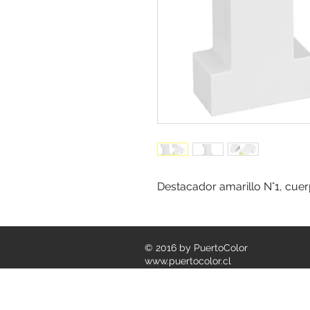
Destacador amarillo N°1, cuer
© 2016 by PuertoColor
www.puertocolor.cl