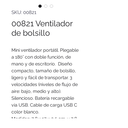
SKU: 00821
00821 Ventilador
de bolsillo
Mini ventilador portátil. Plegable
a 180° con doble función, de
mano y de escritorio. Diseño
compacto, tamaño de bolsillo,
ligero y fácil de transportar. 3
velocidades (niveles de flujo de
aire: bajo, medio y alto).
Silencioso. Batería recargable
via USB. Cable de carga USB C
color blanco.
Medidas
: 7,8 x 17 x 2,5 cm. y 7,8
x 9,5 x 4,5 cm. (plegado)