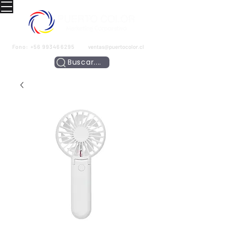
Fono:
+56 993466295
ventas@puertocolor.cl
Buscar....