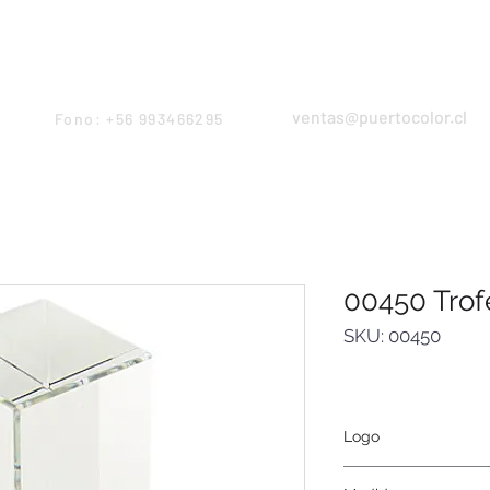
Products
Servicios
Proyectos
Equipo
ventas@puertocolor.cl
Fono: +56 993466295
00450 Trof
SKU: 00450
Logo
Láser.