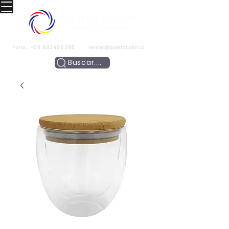
Fono:
+56 993466295
ventas@puertocolor.cl
Buscar....