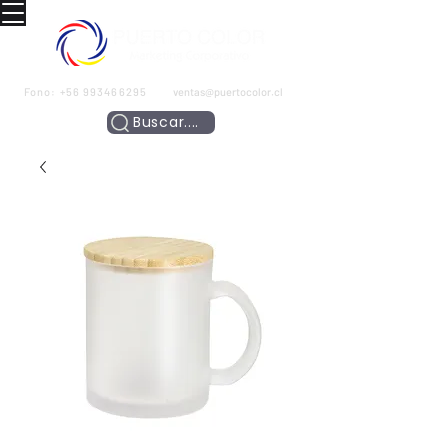
Fono:
+56 993466295
ventas@puertocolor.cl
Buscar....