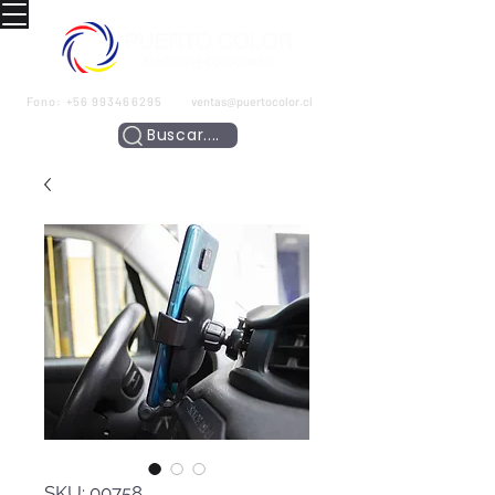
Fono:
+56 993466295
ventas@puertocolor.cl
Buscar....
SKU: 00758