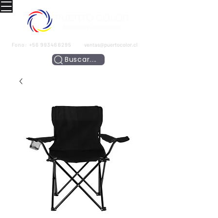
Fono:
+56 993466295
ventas@puertocolor.cl
Buscar....