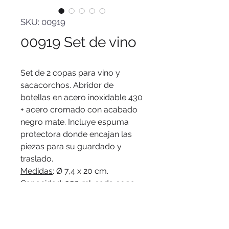
SKU: 00919
00919 Set de vino
Set de 2 copas para vino y
sacacorchos. Abridor de
botellas en acero inoxidable 430
+ acero cromado con acabado
negro mate. Incluye espuma
protectora donde encajan las
piezas para su guardado y
traslado.
Medidas
: Ø 7,4 x 20 cm.
Capacidad: 350 ml. cada copa.
Materiales: Vidrio + Acero
inoxidable.
Presentación
: en caja de regalo