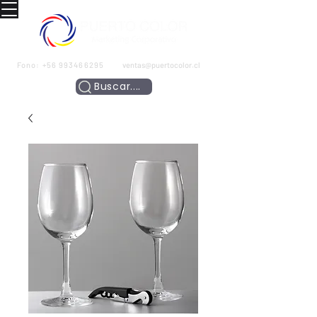
Fono:
+56 993466295
ventas@puertocolor.cl
Buscar....