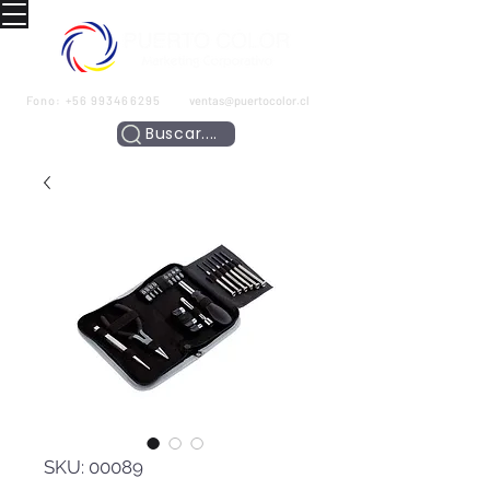
Fono:
+56 993466295
ventas@puertocolor.cl
Buscar....
SKU: 00089