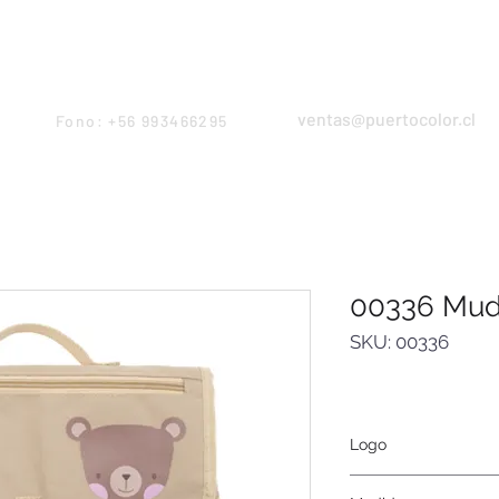
Products
Servicios
Proyectos
Equipo
ventas@puertocolor.cl
Fono: +56 993466295
00336 Mud
SKU: 00336
Logo
Serigrafía, tampogra