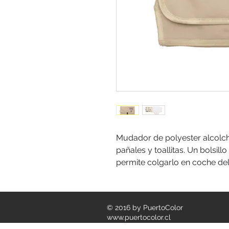
Mudador de polyester alcolcha
pañales y toallitas. Un bolsill
permite colgarlo en coche de
© 2016 by PuertoColor
www.puertocolor.cl