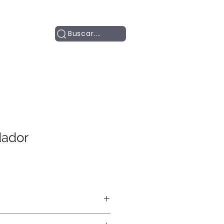
Contacto
Buscar....
ador
fía, bordado.