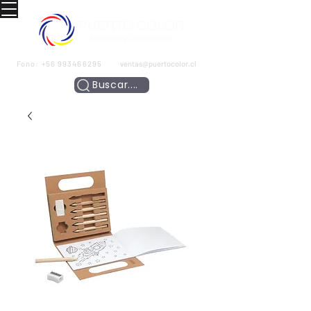
Fono:
+56 993466295
ventas@puertocolor.cl
Buscar....