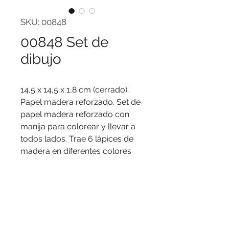
SKU: 00848
00848 Set de
dibujo
14,5 x 14,5 x 1,8 cm (cerrado).
Papel madera reforzado. Set de
papel madera reforzado con
manija para colorear y llevar a
todos lados. Trae 6 lápices de
madera en diferentes colores
(negro, marron, verde, azul, rojo
y amarillo). 30 hojas con diseños
varios para colorear. 1 goma de
borrar y 1 sacapuntas.