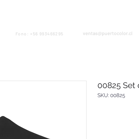
Products
Servicios
Proyectos
Equipo
ventas@puertocolor.cl
Fono: +56 993466295
00825 Set 
SKU: 00825