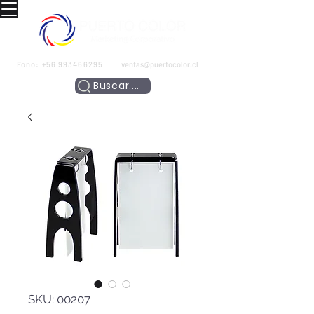
Fono:
+56 993466295
ventas@puertocolor.cl
Buscar....
SKU: 00207