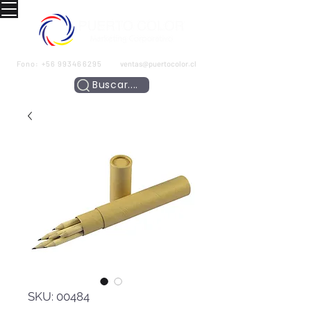
Fono:
+56 993466295
ventas@puertocolor.cl
Buscar....
SKU: 00484