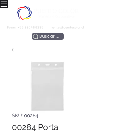
Fono:
+56 993466295
ventas@puertocolor.cl
Buscar....
SKU: 00284
00284 Porta