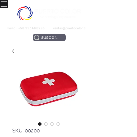
Fono:
+56 993466295
ventas@puertocolor.cl
Buscar....
SKU: 00200