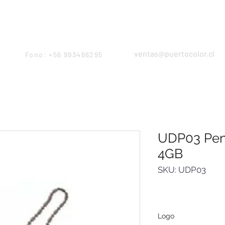
Products
Servicios
Proyectos
Equipo
ventas@puertocolor.cl
Fono: +56 993466295
UDP03 Pen
4GB
SKU: UDP03
Logo