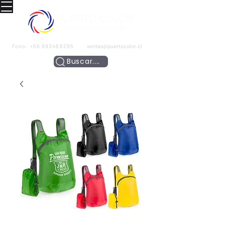
Fono:
+56 993466295
ventas@puertocolor.cl
Buscar....