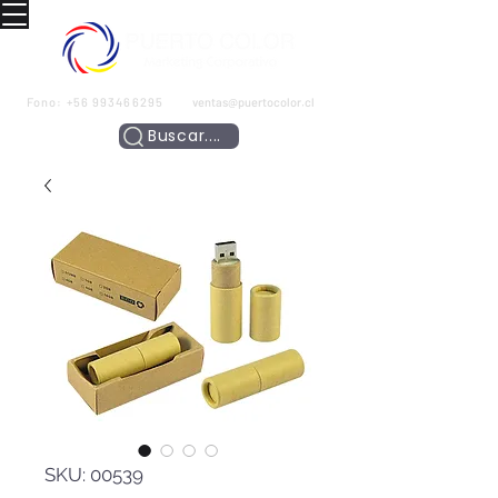
Fono:
+56 993466295
ventas@puertocolor.cl
Buscar....
SKU: 00539