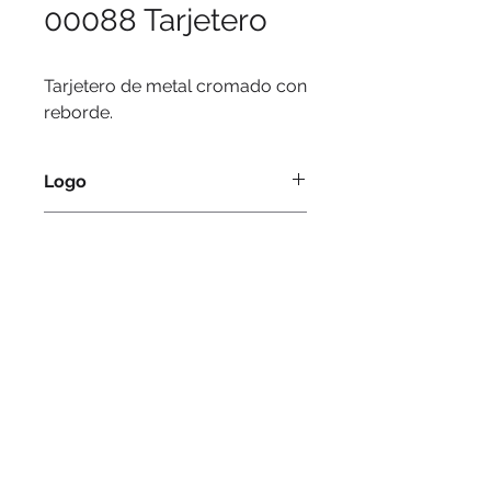
00088 Tarjetero
Tarjetero de metal cromado con
reborde.
Logo
Serigrafía, grabado láser.
Medidas
© 2016 by PuertoColor
www.puertocolor.cl