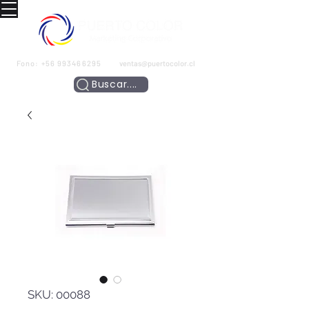
Fono:
+56 993466295
ventas@puertocolor.cl
Buscar....
SKU: 00088