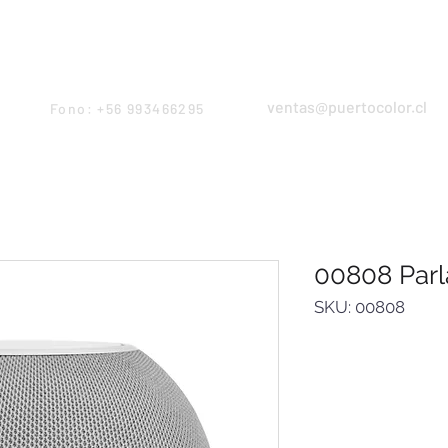
Products
Servicios
Proyectos
Equipo
ventas@puertocolor.cl
Fono: +56 993466295
00808 Parl
SKU: 00808