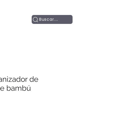
Contacto
Buscar....
nizador de
de bambú