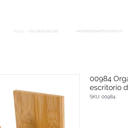
Products
Servicios
Proyectos
Equipo
ventas@puertocolor.cl
Fono: +56 993466295
00984 Orga
escritorio 
SKU: 00984