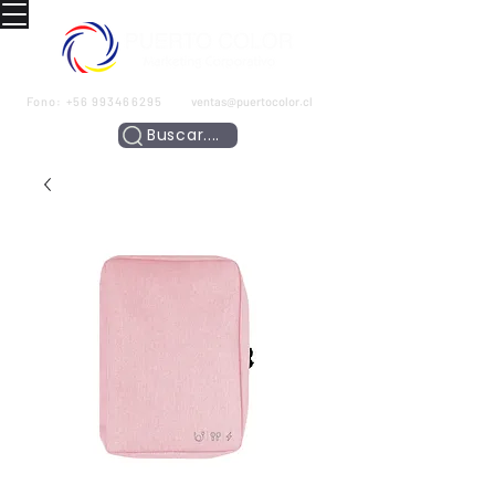
Fono:
+56 993466295
ventas@puertocolor.cl
Buscar....