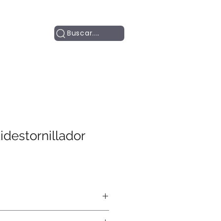
Contacto
Buscar....
idestornillador
ía, láser, pantógrafo.