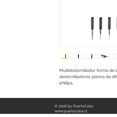
Multidestornillador forma de lá
destornilladores planos de dif
phillips.
© 2016 by PuertoColor
www.puertocolor.cl