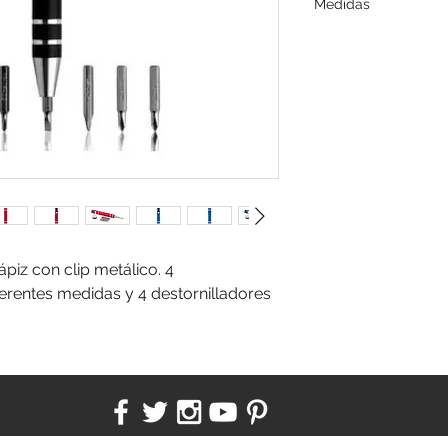
Medidas
Ø1,3 x 10,5 cm.
piz con clip metálico. 4 
erentes medidas y 4 destornilladores 