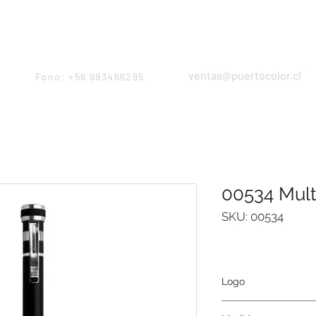
Products
Servicios
Proyectos
Equipo
ventas@puertocolor.cl
Fono: +56 993466295
00534 Mult
SKU: 00534
Logo
Serigrafía, tampograf