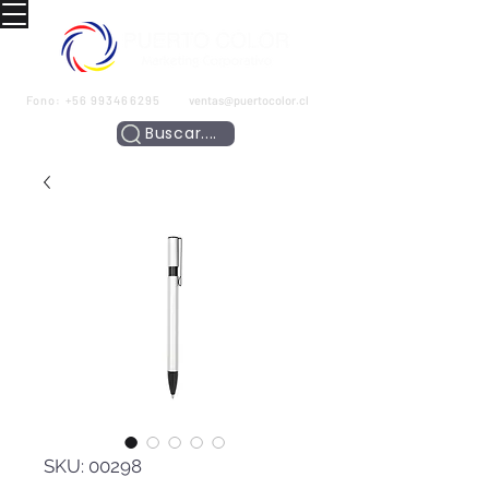
Fono:
+56 993466295
ventas@puertocolor.cl
Buscar....
SKU: 00298