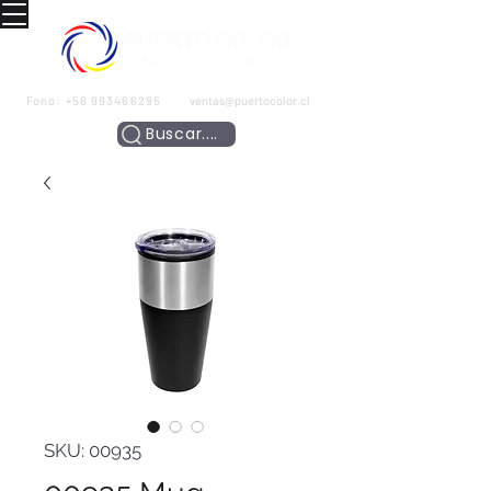
Fono:
+56 993466295
ventas@puertocolor.cl
Buscar....
SKU: 00935