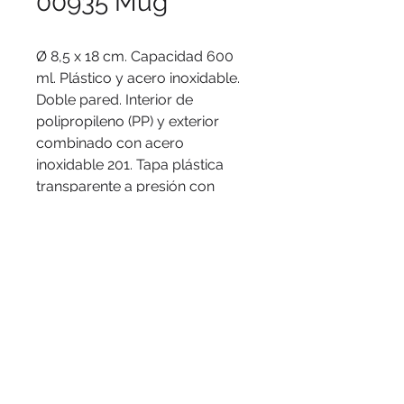
00935 Mug
Ø 8,5 x 18 cm. Capacidad 600
ml. Plástico y acero inoxidable.
Doble pared. Interior de
polipropileno (PP) y exterior
combinado con acero
inoxidable 201. Tapa plástica
transparente a presión con
anillo de silicona. Presentación
en caja de regalo.
© 2016 by PuertoColor
www.puertocolor.cl