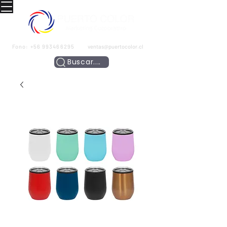
Fono:
+56 993466295
ventas@puertocolor.cl
Buscar....