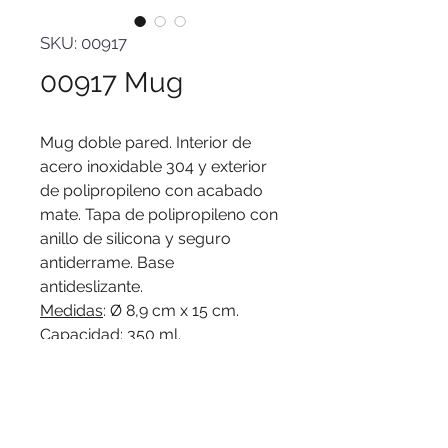
SKU: 00917
00917 Mug
Mug doble pared. Interior de
acero inoxidable 304 y exterior
de polipropileno con acabado
mate. Tapa de polipropileno con
anillo de silicona y seguro
antiderrame. Base
antideslizante.
Medidas
: Ø 8,9 cm x 15 cm.
Capacidad
: 350 ml.
Materiales
: Polipropileno y
Acero inoxidable.
Presentación
: en caja de regalo
Kraft.