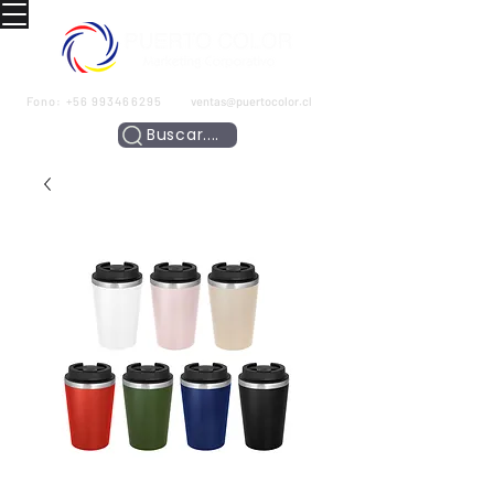
Fono:
+56 993466295
ventas@puertocolor.cl
Buscar....