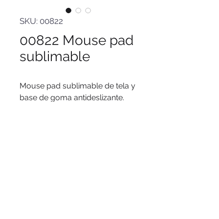
SKU: 00822
00822 Mouse pad
sublimable
Mouse pad sublimable de tela y
base de goma antideslizante.
Medidas
: 23 x 19 x 0,2 cm
Materiales
: goma y tela
© 2016 by PuertoColor
www.puertocolor.cl