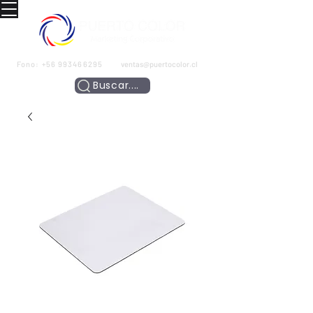
Fono:
+56 993466295
ventas@puertocolor.cl
Buscar....