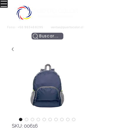
Fono:
+56 993466295
ventas@puertocolor.cl
Buscar....
SKU: 00616