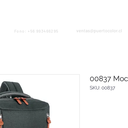
Products
Servicios
Proyectos
Equipo
ventas@puertocolor.cl
Fono: +56 993466295
00837 Moc
SKU: 00837