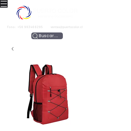
Fono:
+56 993466295
ventas@puertocolor.cl
Buscar....