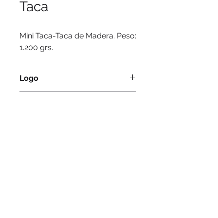
Taca
Mini Taca-Taca de Madera. Peso: 
1.200 grs.
Logo
Serigrafía, tampografía, láser.
Medidas
34.5 x 7 x 22.5 cms.
© 2016 by PuertoColor
www.puertocolor.cl