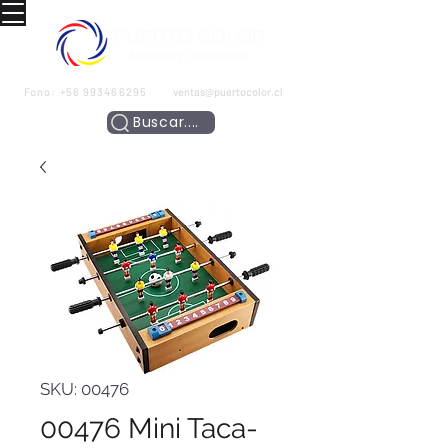
Fono:
+56 993466295
ventas@puertocolor.cl
Buscar....
SKU: 00476
00476 Mini Taca-