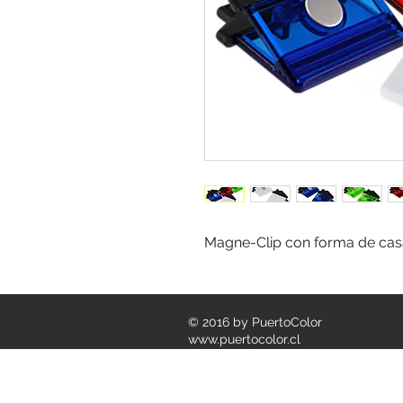
Magne-Clip con forma de ca
© 2016 by PuertoColor
www.puertocolor.cl