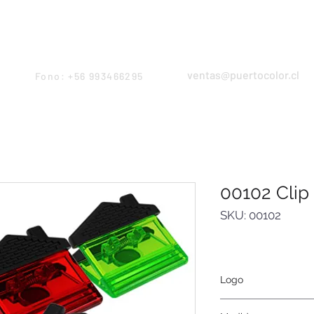
Products
Servicios
Proyectos
Equipo
ventas@puertocolor.cl
Fono: +56 993466295
00102 Clip
SKU: 00102
Logo
Serigrafía, láser.