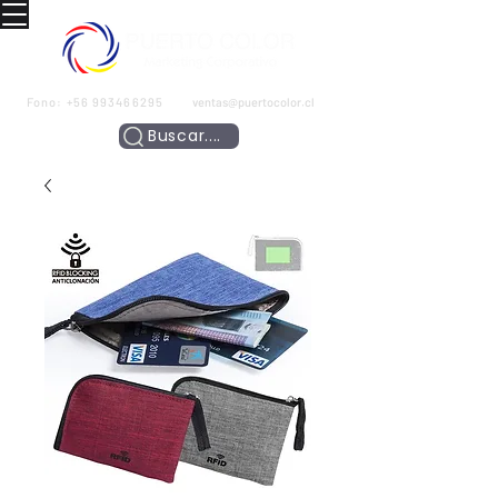
Fono:
+56 993466295
ventas@puertocolor.cl
Buscar....