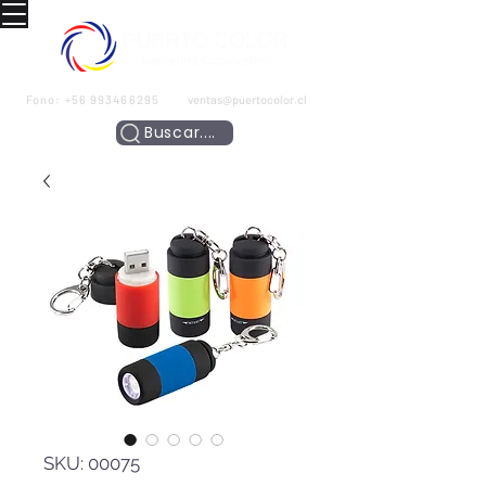
Fono:
+56 993466295
ventas@puertocolor.cl
Buscar....
SKU: 00075