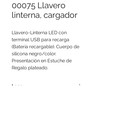
00075 Llavero
linterna, cargador
Llavero-Linterna LED con 
terminal USB para recarga 
(Batería recargable). Cuerpo de 
silicona negro/color. 
Presentación en Estuche de 
Regalo plateado.
Logo
Láser
Medidas
Ø 2.1 x 5.3 cm.