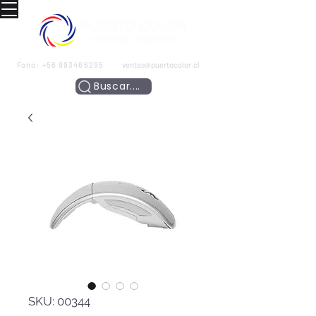
Fono:
+56 993466295
ventas@puertocolor.cl
Buscar....
SKU: 00344