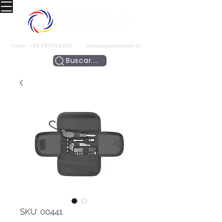
Fono:
+56 993466295
ventas@puertocolor.cl
Buscar....
SKU: 00441