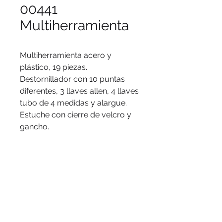
00441
Multiherramienta
Multiherramienta acero y
plástico, 19 piezas.
Destornillador con 10 puntas
diferentes, 3 llaves allen, 4 llaves
tubo de 4 medidas y alargue.
Estuche con cierre de velcro y
gancho.
Logo
Serigrafía, tampografía, tampógrafo.
Medidas
15 x 9,5 cm. (cerrado) 15 x 23,5 cm.
(abierto).