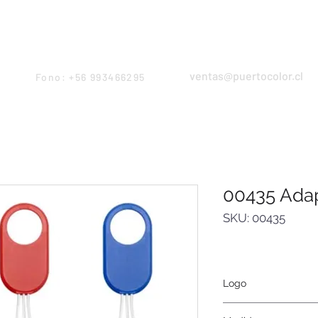
Products
Servicios
Proyectos
Equipo
ventas@puertocolor.cl
Fono: +56 993466295
00435 Ada
SKU: 00435
Logo
Serigrafía, tampogra