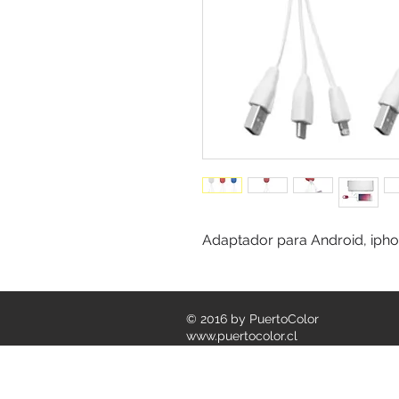
Adaptador para Android, iph
© 2016 by PuertoColor
www.puertocolor.cl