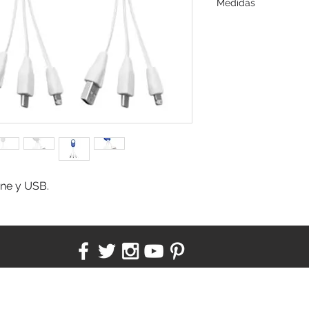
Medidas
8 cm. aprox.
Medida del sujetador
one y USB.