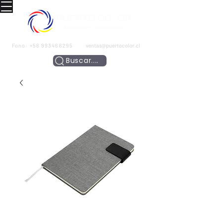
Fono:
+56 993466295
ventas@puertocolor.cl
Buscar....