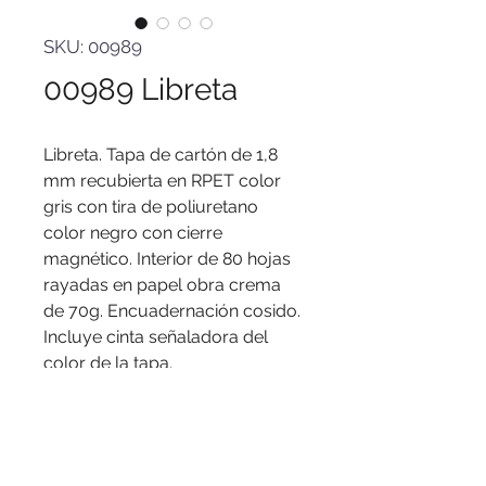
SKU: 00989
00989 Libreta
Libreta. Tapa de cartón de 1,8
mm recubierta en RPET color
gris con tira de poliuretano
color negro con cierre
magnético. Interior de 80 hojas
rayadas en papel obra crema
de 70g. Encuadernación cosido.
Incluye cinta señaladora del
color de la tapa.
Medidas
: 14 x 21 x 1,2 cm.
Materiales
: RPET 300D, Papel,
Cartón, Poliuretano e imán
neodimio.